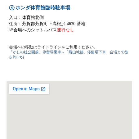
④
ホンダ体育館臨時駐車場
入口：体育館北側
住所：芳賀郡芳賀町下高根沢 4630 番地
※会場へのシャトルバス
運行なし
会場への移動はライトラインをご利用ください。
「かしの杜公園前」停留場乗車～「飛山城跡」停留場下車 会場まで徒
歩約30分