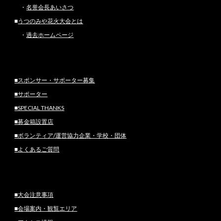
・
名誉会長あいさつ
■
うつのみや花火大会とは
・
過去ホームページ
■スポンサー・サポーター募集
■サポーター
■SPECIAL THANKS
■募金箱設置店
■ボランティア/運営協力企業・学校・団体
■
よくあるご質問
■大会注意事項
■会場案内・観覧エリア