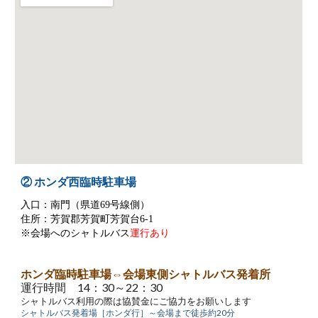
② ホンダ西臨時駐車場
入口：南門（県道69号線側）
住所：芳賀郡芳賀町芳賀台6-1
※会場へのシャトルバス
運行あり
ホンダ臨時駐車場
⇔会場東側シャトルバス発着所
運行時間 1
4
：30～22：30
シャトルバス利用の際は協賛金にご協力をお願いします
シャトルバス発着場［
ホンダ
行］～会場まで徒歩約
20
分