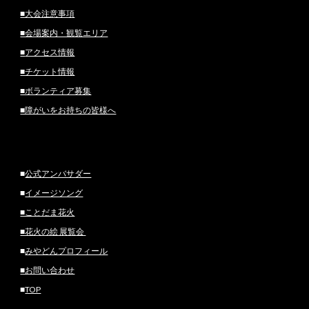
■大会注意事項
■会場案内・観覧エリア
■
アクセス情報
■チケット情報
■ボランティア募集
■障がいをお持ちの皆様へ
■
公式アンバサダー
■
イメージソング
■ことだま花火
■花火の絵 展覧会
■
みやどんプロフィール
■お問い合わせ
■
TOP