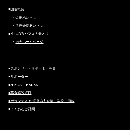
■
開催概要
・
会長あいさつ
・
名誉会長あいさつ
■
うつのみや花火大会とは
・
過去ホームページ
■スポンサー・サポーター募集
■サポーター
■SPECIAL THANKS
■募金箱設置店
■ボランティア/運営協力企業・学校・団体
■
よくあるご質問