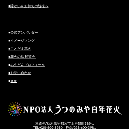
■障がいをお持ちの皆様へ
■
公式アンバサダー
■
イメージソング
■ことだま花火
■花火の絵 展覧会
■
みやどんプロフィール
■お問い合わせ
■
TOP
連絡先/栃木県宇都宮市上戸祭町389-1
TEL/028-600-3980 FAX/028-600-3981