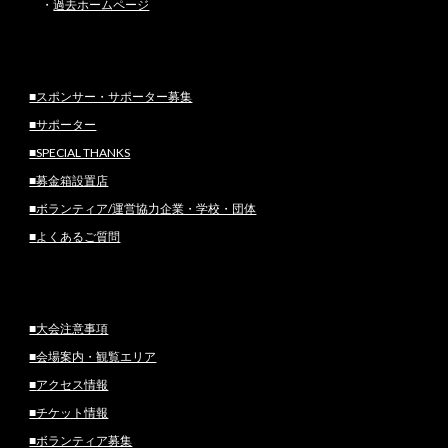
・
過去ホームページ
■スポンサー・サポーター募集
■サポーター
■SPECIAL THANKS
■募金箱設置店
■ボランティア/運営協力企業・学校・団体
■
よくあるご質問
■大会注意事項
■会場案内・観覧エリア
■
アクセス情報
■チケット情報
■ボランティア募集