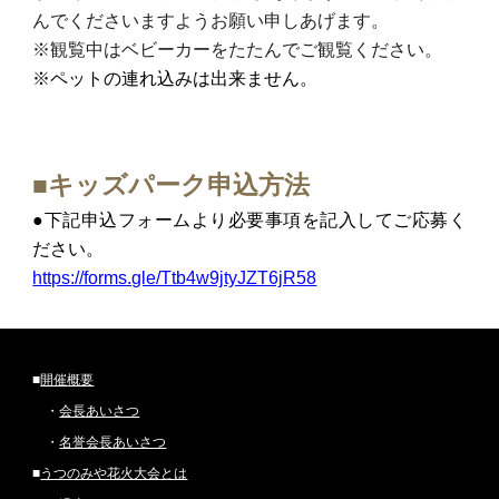
んでくださいますようお願い申しあげます。
※観覧中はベビーカーをたたんでご観覧ください。
※ペットの連れ込みは出来ません。
■
キッズパーク申込
方法
●
下記申込フォームより必要事項を記入してご応募く
ださい。
https://forms.gle/Ttb4w9jtyJZT6jR58
■
開催概要
・
会長あいさつ
・
名誉会長あいさつ
■
うつのみや花火大会とは