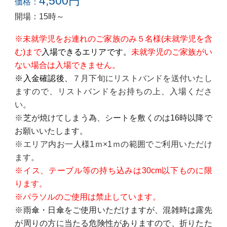
4,
5
00円
価格：
開場：15時～
※未就学児をお連れのご家族のみ５名様(未就学児を含
む)まで
入場できるエリアです。
未就学児のご家族がい
ない場合は入場できません。
※入金確認後、
７月下旬にリストバンドを送付いたし
ますので、リストバンドをお持ちの上、入場くださ
い。
※
芝が焼けてしまう為、シートを敷くのは16時以降で
お願いいたします。
※エリア内お一人様1ｍ×1ｍの範囲でご利用いただけ
ます。
※イス、テーブル等の持ち込みは30cm以下ものに限
ります。
※パラソルのご使用は禁止しています。
※雨傘・日傘をご使用いただけますが、混雑時は露先
が周りの方に当たる危険性がありますので、折りたた