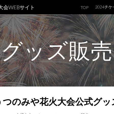
大会WEBサイト
2024チ
TOP
ip to main content
Skip to navigat
グッズ販売
うつのみや花火大会公式グッ